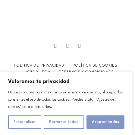
POLITICA DE PRIVACIDAD
POLÍTICA DE COOKIES
AVISO LEGAL
TÉRMINOS Y CONDICIONES
Valoramos tu privacidad
© 2024 Caperucita Paseos y Vinos. Todos los derechos
reservados. Diseño web
Meisi
Usamos cookies para mejorar tu experiencia de usuario, al aceptarlas
consientes el uso de todas las cookies. Puedes visitar "Ajustes de
cookies" para controlarlas.
Personalizar
Rechazar todas
Aceptar todas